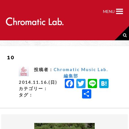
S
k
MENU
i
p
t
o
c
o
n
10
t
e
n
投稿者：
Chromatic Music Lab.
t
編集部
F
T
Li
H
2014.11.16.(日)
カテゴリー：
a
w
n
a
共
タグ：
c
it
e
t
有
e
t
e
b
e
n