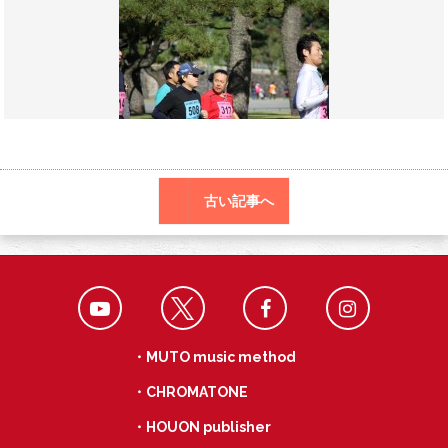
o
r
a
o
k
古い記事へ
・MUTO music method
・CHROMATONE
・HOUON publisher