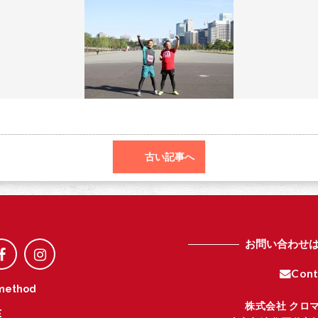
o
r
o
k
古い記事へ
お問い合わせ
Cont
method
株式会社 クロ
E