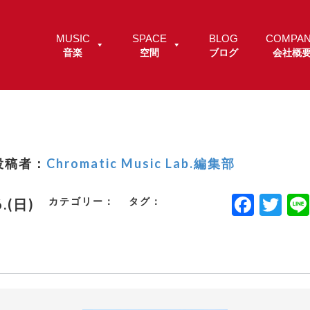
MUSIC
SPACE
BLOG
COMPA
音楽
空間
ブログ
会社概
投稿者：
Chromatic Music Lab.編集部
F
T
カテゴリー：
タグ：
6.(日)
a
w
c
it
e
t
b
e