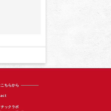
a
はこちらから
act
マチックラボ