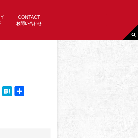
NY
CONTACT
要
お問い合わせ
Li
H
共
n
a
有
e
t
e
n