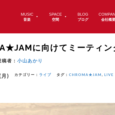
MUSIC
SPACE
BLOG
COMPA
音楽
空間
ブログ
会社概
MA★JAMに向けてミーティ
投稿者：
小山あかり
カテゴリー：
ライブ
タグ：
CHROMA★JAM
,
LIVE
.(月)