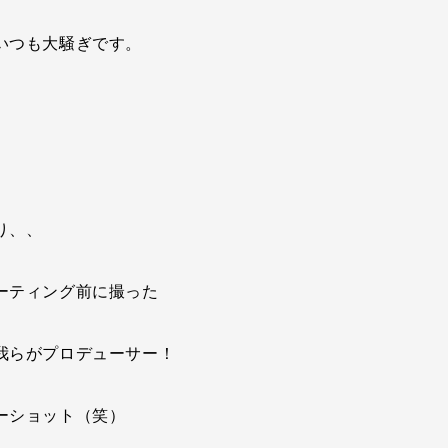
いつも大騒ぎです。
、
、
り、、
ーティング前に撮った
我らがプロデューサー！
ーショット（笑）