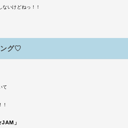
しないけどねっ！！
ンング♡
いて
！！
★JAM」