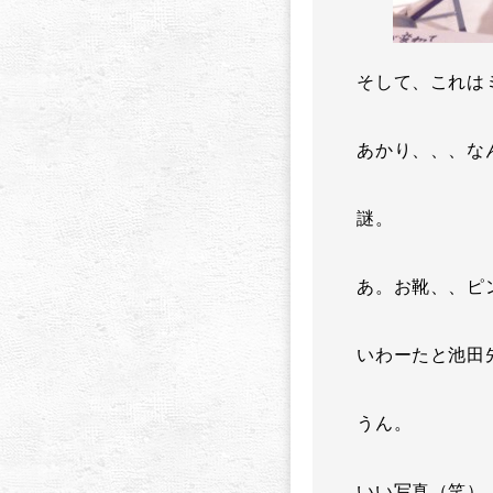
そして、これは
あかり、、、な
謎。
あ。お靴、、ピン
いわーたと池田
うん。
いい写真（笑）