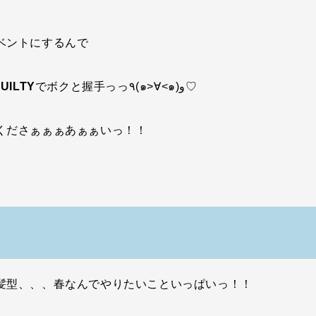
ベントにするんで
UILTY
でボクと握手っっ٩(๑>∀<๑)و♡
くださぁぁぁあぁぁいっ！！
髪型、、、春なんでやりたいこといっぱいっ！！