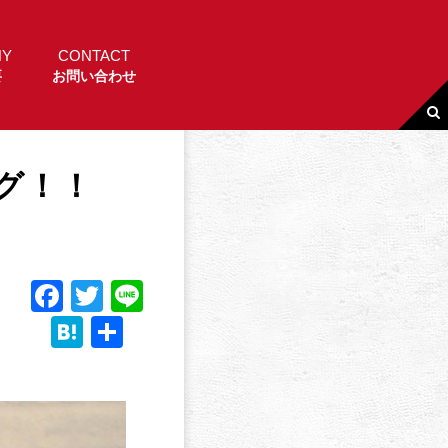
NY
CONTACT
要
お問い合わせ
ング！！
F
T
Li
a
w
n
H
共
c
it
e
a
有
e
t
t
b
e
e