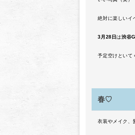
絶対に楽しいイ
3月28日
は
渋谷G
予定空けといて
春♡
衣装やメイク、