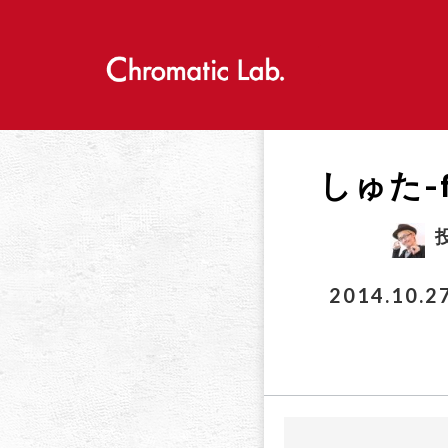
S
k
i
p
t
o
c
o
しゅた-f
n
t
e
n
t
2014.10.2