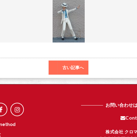
o
r
o
k
古い記事へ
お問い合わせ
Cont
method
株式会社 クロ
E