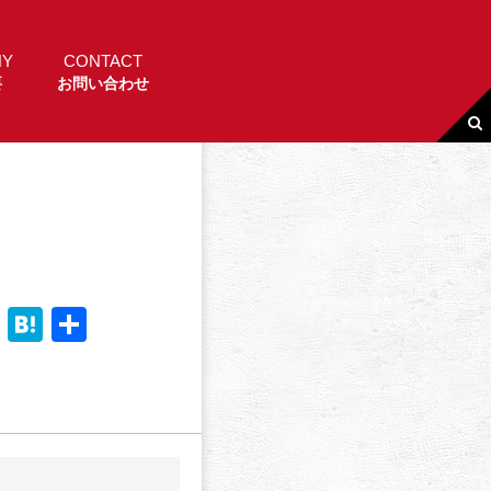
NY
CONTACT
要
お問い合わせ
Li
H
共
n
a
有
e
t
e
n