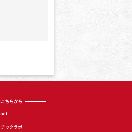
a
はこちらから
act
マチックラボ