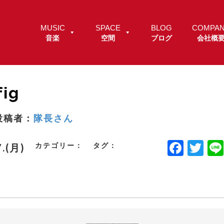
MUSIC
SPACE
BLOG
COMPA
音楽
空間
ブログ
会社概
ig
投稿者：
隊長さん
F
T
カテゴリー：
タグ：
7.(月)
a
w
c
it
e
t
b
e