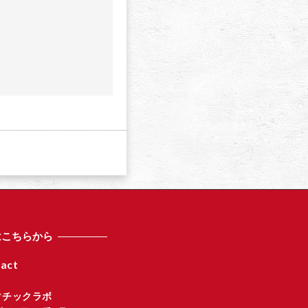
a
はこちらから
act
マチックラボ