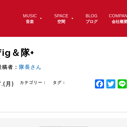
MUSIC
SPACE
BLOG
COMPA
音楽
空間
ブログ
会社概
fig＆隊+
投稿者：
隊長さん
F
T
カテゴリー：
タグ：
7.(月)
a
w
c
it
e
t
b
e