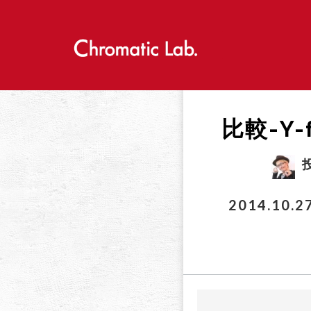
S
k
i
p
t
o
c
o
比較-Y-
n
t
e
n
t
2014.10.2