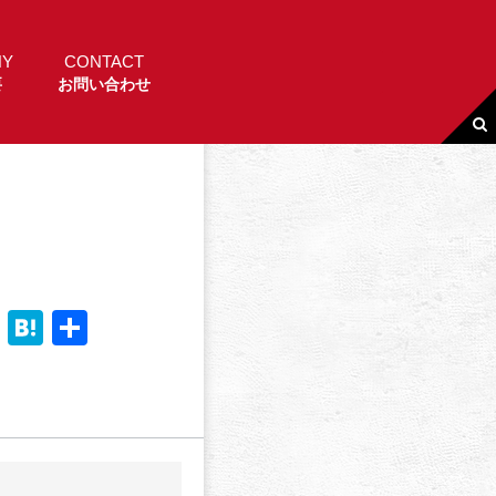
NY
CONTACT
要
お問い合わせ
Li
H
共
n
a
有
e
t
e
n