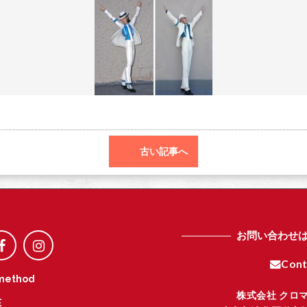
o
r
o
k
古い記事へ
お問い合わせ
Cont
method
株式会社 クロ
E