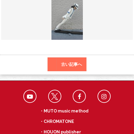
o
a
k
古い記事へ
・MUTO music method
・CHROMATONE
・HOUON publisher