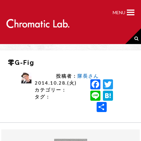
S
k
MENU
i
p
t
o
c
o
n
零G-Fig
t
e
n
投稿者：
隊長さん
F
T
t
2014.10.28.(火)
カテゴリー：
a
w
Li
H
タグ：
c
it
n
a
共
e
t
e
t
有
b
e
e
o
r
n