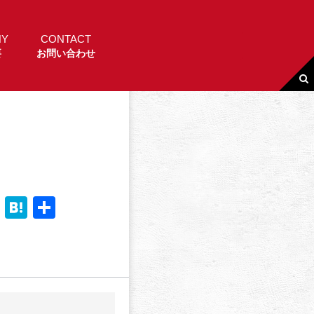
NY
CONTACT
要
お問い合わせ
Li
H
共
n
a
有
e
t
e
n