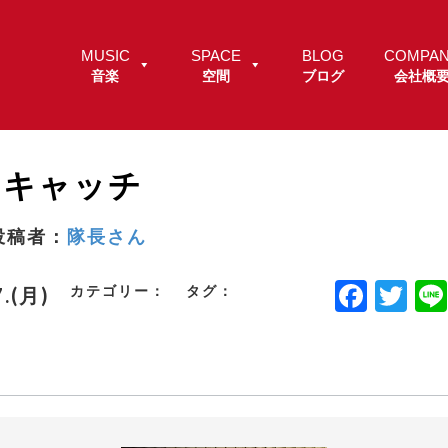
MUSIC
SPACE
BLOG
COMPA
音楽
空間
ブログ
会社概
イキャッチ
投稿者：
隊長さん
F
T
カテゴリー：
タグ：
7.(月)
a
w
c
it
e
t
b
e