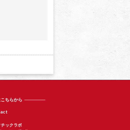
a
はこちらから
act
マチックラボ