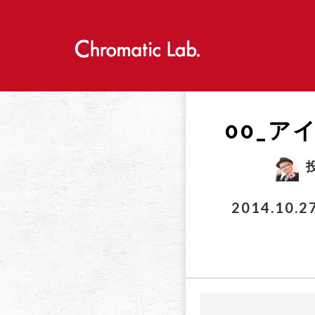
S
k
i
p
t
o
c
o
00_ア
n
t
e
n
t
2014.10.2