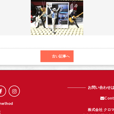
o
r
o
k
古い記事へ
お問い合わせ
Cont
method
株式会社 クロ
E