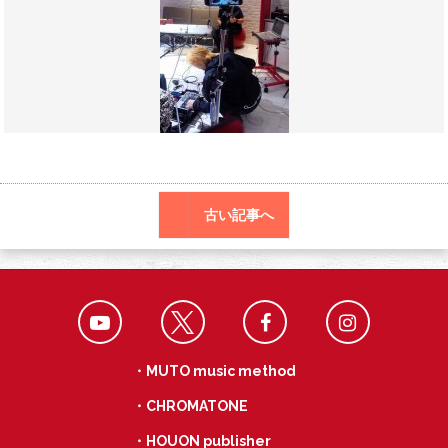
o
a
k
古い記事へ
・MUTO music method
・CHROMATONE
・HOUON publisher