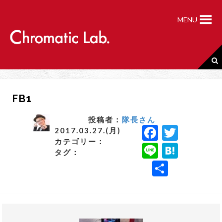
S
k
MENU
i
p
t
o
c
o
n
FB1
t
e
n
投稿者：
隊長さん
F
T
t
2017.03.27.(月)
カテゴリー：
a
w
Li
H
タグ：
c
it
n
a
共
e
t
e
t
有
b
e
e
o
r
n