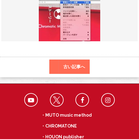
o
a
k
古い記事へ
・MUTO music method
・CHROMATONE
・HOUON publisher