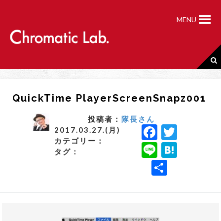
S
k
MENU
i
p
t
o
c
o
n
QuickTime PlayerScreenSnapz001
t
e
n
投稿者：
隊長さん
F
T
t
2017.03.27.(月)
カテゴリー：
a
w
Li
H
タグ：
c
it
n
a
共
e
t
e
t
有
b
e
e
o
r
n