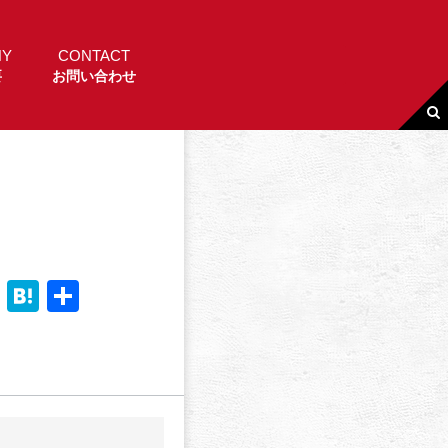
NY
CONTACT
要
お問い合わせ
Li
H
共
n
a
有
e
t
e
n