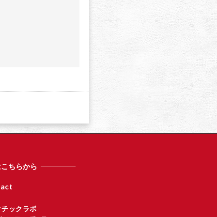
a
はこちらから
act
マチックラボ