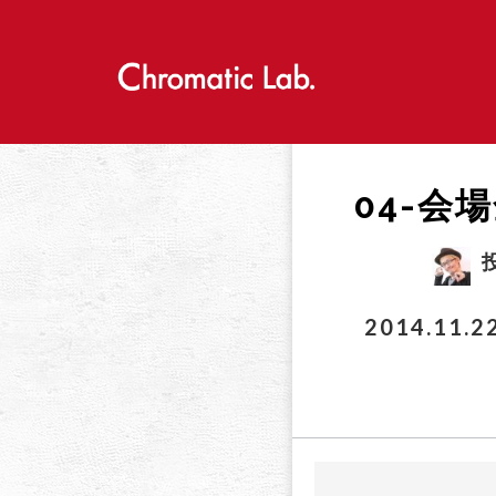
S
k
i
p
t
o
c
o
04-会
n
t
e
n
t
2014.11.2