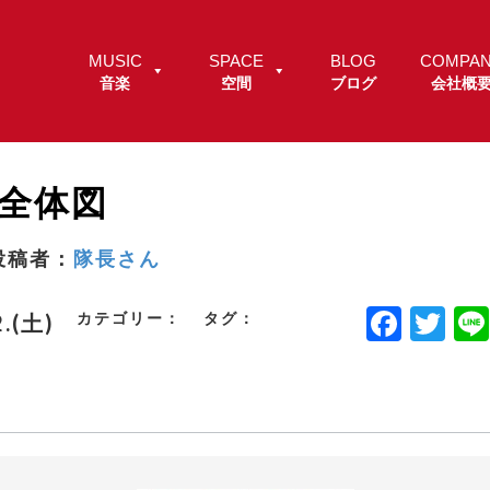
MUSIC
SPACE
BLOG
COMPA
音楽
空間
ブログ
会社概
場全体図
投稿者：
隊長さん
F
T
カテゴリー：
タグ：
2.(土)
a
w
c
it
e
t
b
e