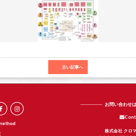
o
r
o
k
古い記事へ
お問い合わせ
Cont
method
株式会社 クロ
E