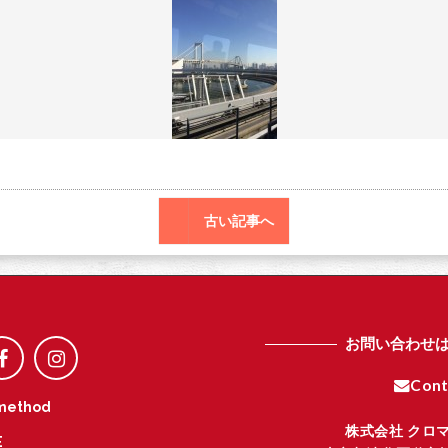
o
r
o
k
古い記事へ
お問い合わせ
Cont
method
株式会社 クロ
E