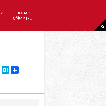
NY
CONTACT
要
お問い合わせ
Li
H
共
n
a
有
e
t
e
n