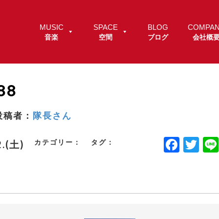
MUSIC
SPACE
BLOG
COMPA
音楽
空間
ブログ
会社概
88
投稿者：
隊長さん
F
T
カテゴリー：
タグ：
2.(土)
a
w
c
it
e
t
b
e