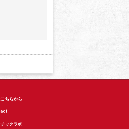
a
はこちらから
act
マチックラボ