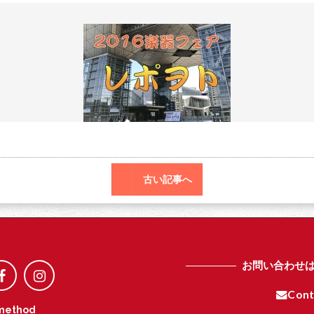
b
e
o
r
o
k
古い記事へ
お問い合わせ
Cont
method