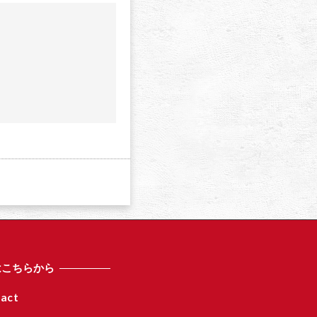
n
a
はこちらから
act