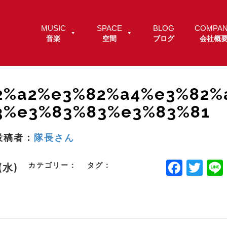
MUSIC
SPACE
BLOG
COMPA
音楽
空間
ブログ
会社概
2%a2%e3%82%a4%e3%82%
3%e3%83%83%e3%83%81
投稿者：
隊長さん
F
T
カテゴリー：
タグ：
.(水)
a
w
c
it
e
t