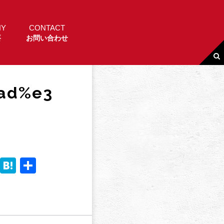
NY
CONTACT
要
お問い合わせ
ad%e3
Li
H
共
n
a
有
e
t
e