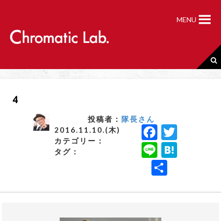
S
k
MENU
i
p
t
o
c
o
n
4
t
e
n
投稿者：
隊長さん
F
T
t
2016.11.10.(木)
カテゴリー：
a
w
Li
H
タグ：
c
it
n
a
共
e
t
e
t
有
b
e
e
o
r
n