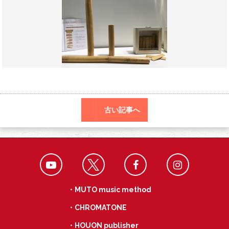
o
a
k
古い記事へ
・MUTO music method
・CHROMATONE
・HOUON publisher