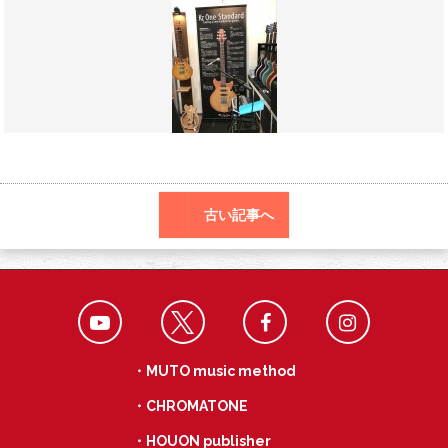
o
a
k
古い記事へ
・MUTO music method
・CHROMATONE
・HOUON publisher