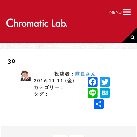
S
k
MENU
i
p
t
o
c
o
n
30
t
e
n
投稿者：
隊長さん
F
T
t
2016.11.11.(金)
カテゴリー：
a
w
Li
H
タグ：
c
it
n
a
共
e
t
e
t
有
b
e
e
o
r
n