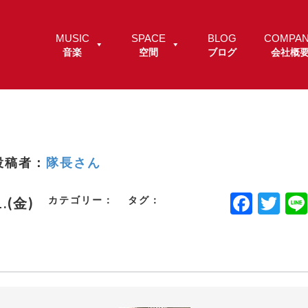
MUSIC
SPACE
BLOG
COMPA
音楽
空間
ブログ
会社概
投稿者：
隊長さん
F
T
カテゴリー：
タグ：
1.(金)
a
w
c
it
e
t
b
e