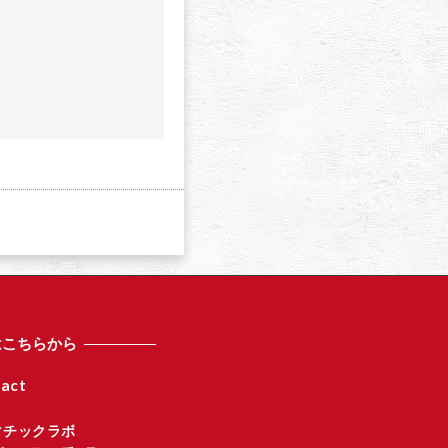
a
はこちらから
act
マチックラボ