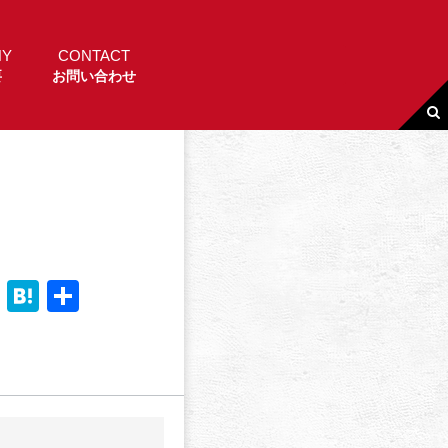
NY
CONTACT
要
お問い合わせ
Li
H
共
n
a
有
e
t
e
n