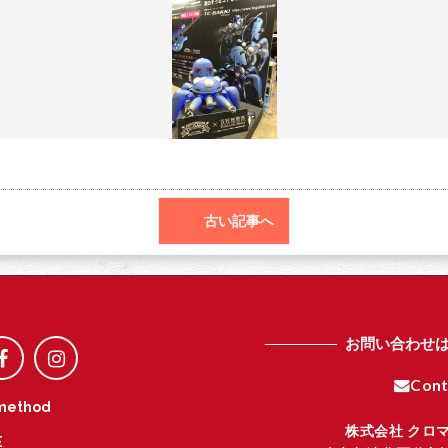
o
r
o
k
古い記事へ
お問い合わせ
Cont
method
株式会社 クロ
E