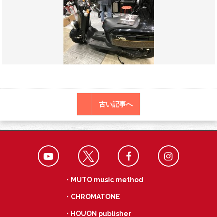
o
a
k
古い記事へ
・MUTO music method
・CHROMATONE
・HOUON publisher