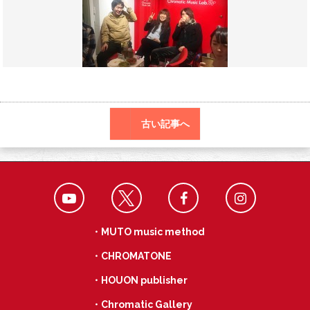
o
r
a
o
k
古い記事へ
・MUTO music method
・CHROMATONE
・HOUON publisher
・Chromatic Gallery