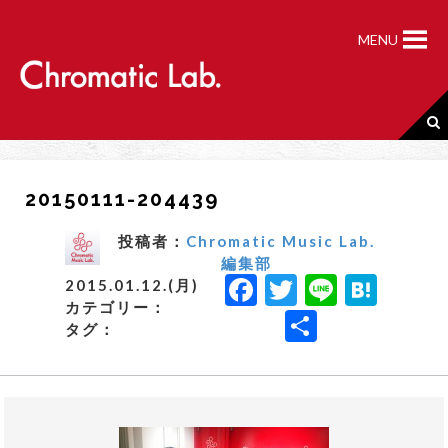
S
k
MENU
i
p
t
o
c
o
n
20150111-204439
t
e
n
投稿者：
Chromatic Music Lab.
t
編集部
F
T
Li
H
2015.01.12.(月)
カテゴリー：
a
w
n
a
共
タグ：
c
it
e
t
有
e
t
e
b
e
n