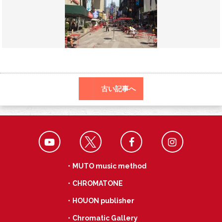
o
a
k
古い記事へ
・MUTO music method
・CHROMATONE
・HOUON publisher
・Chromatic Gallery