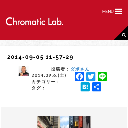
S
k
MENU
i
p
t
o
c
o
n
2014-09-05 11-57-29
t
e
n
投稿者：
ダボさん
F
T
Li
t
2014.09.6.(土)
カテゴリー：
a
w
n
H
共
タグ：
c
it
e
a
有
e
t
t
b
e
e
o
r
n