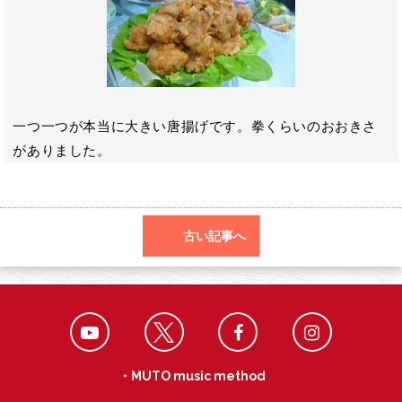
o
r
a
o
k
一つ一つが本当に大きい唐揚げです。拳くらいのおおきさ
がありました。
古い記事へ
・MUTO music method