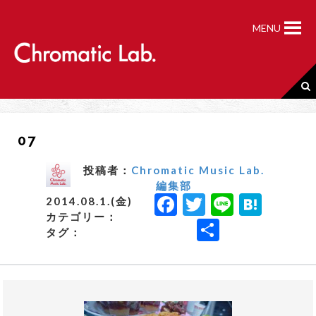
S
k
MENU
i
p
t
o
c
o
n
07
t
e
n
投稿者：
Chromatic Music Lab.
t
編集部
F
T
Li
H
2014.08.1.(金)
カテゴリー：
a
w
n
a
共
タグ：
c
it
e
t
有
e
t
e
b
e
n