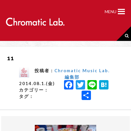
S
k
MENU
i
p
t
o
c
o
n
11
t
e
n
投稿者：
Chromatic Music Lab.
t
編集部
F
T
Li
H
2014.08.1.(金)
カテゴリー：
a
w
n
a
共
タグ：
c
it
e
t
有
e
t
e
b
e
n