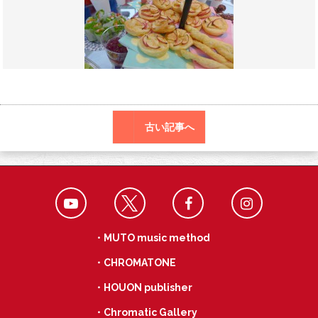
o
r
a
o
k
古い記事へ
・MUTO music method
・CHROMATONE
・HOUON publisher
・Chromatic Gallery