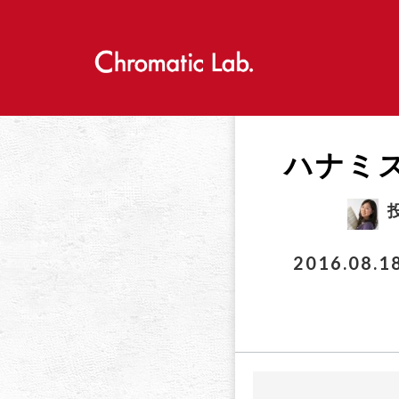
S
k
i
p
t
o
c
o
ハナミ
n
t
e
n
t
2016.08.1