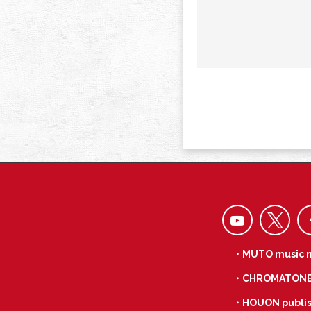
・MUTO music 
・CHROMATON
・HOUON publis