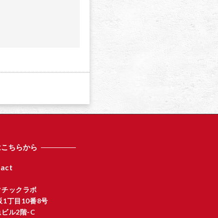
a
はこちらから
act
マチックラボ
1丁目10番8号
ビル2階-C