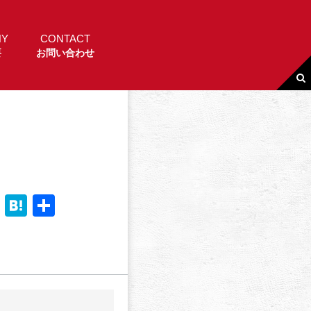
NY
CONTACT
要
お問い合わせ
Li
H
共
n
a
有
e
t
e
n