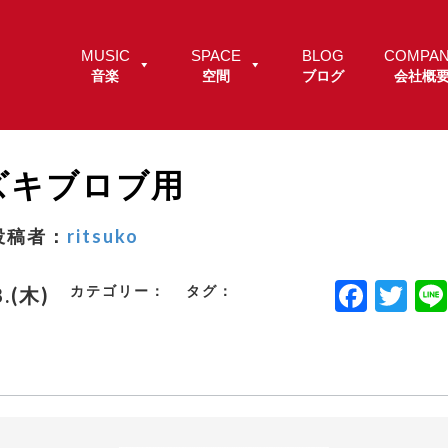
MUSIC
SPACE
BLOG
COMPA
音楽
空間
ブログ
会社概
ズキブロブ用
投稿者：
ritsuko
F
T
カテゴリー：
タグ：
8.(木)
a
w
c
it
e
t
b
e