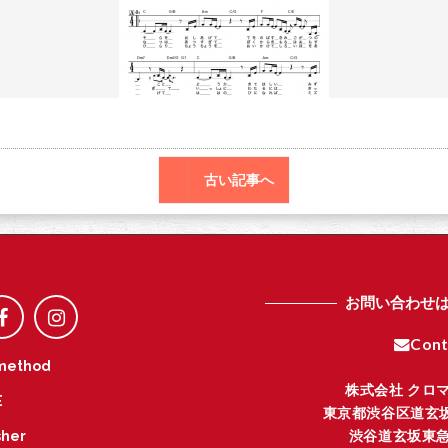
o
r
o
k
古い記事へ
お問い合わせ
Cont
method
株式会社 クロ
E
東京都渋谷区道玄坂
渋谷道玄坂東急
her