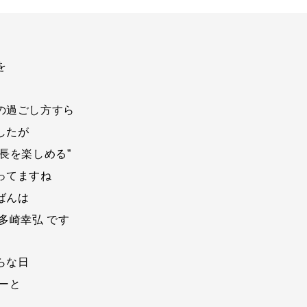
を
の過ごし方すら
したが
長を楽しめる”
ってますね
ばんは
多崎幸弘 です
らな日
ーと