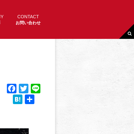
NY
CONTACT
要
お問い合わせ
F
T
Li
a
w
n
H
共
c
it
e
a
有
e
t
t
b
e
e