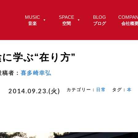
MUSIC
SPACE
BLOG
COMPA
音楽
空間
ブログ
会社概
に学ぶ“在り方”
投稿者：
喜多崎幸弘
カテゴリー：
日常
タグ：
本
2014.09.23.(火)