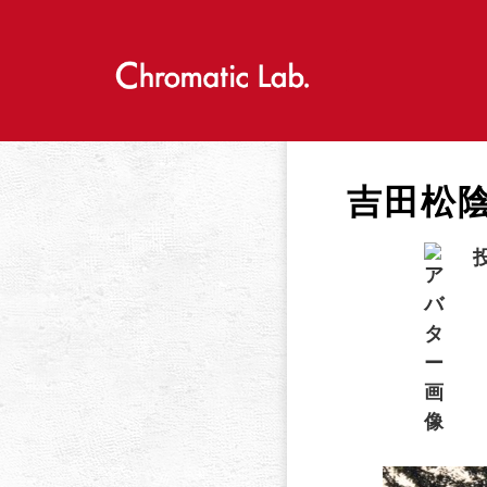
S
k
i
p
t
o
c
o
吉田松陰
n
t
e
n
t