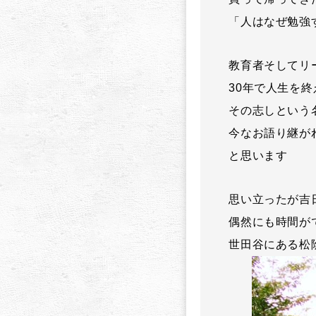
「人はなぜ勉強す
教育者そしてリ
30年で人生を
その志しという
今なお語り継が
と思います
思い立ったが吉
偶然にも時間が
世田谷にある松