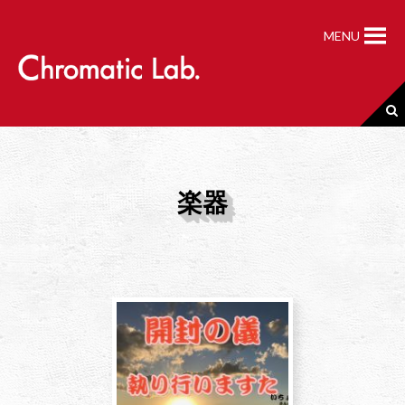
S
k
MENU
i
p
t
o
c
o
n
t
楽器
e
n
t