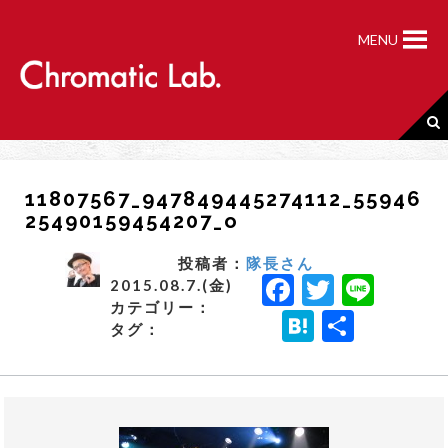
S
k
MENU
i
p
t
o
c
o
n
11807567_947849445274112_55946
t
25490159454207_o
e
n
t
投稿者：
隊長さん
F
T
Li
2015.08.7.(金)
カテゴリー：
a
w
n
H
共
タグ：
c
it
e
a
有
e
t
t
b
e
e