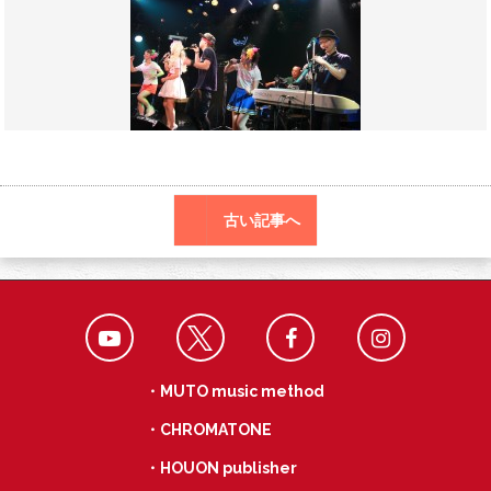
o
r
n
o
a
k
古い記事へ
・MUTO music method
・CHROMATONE
・HOUON publisher