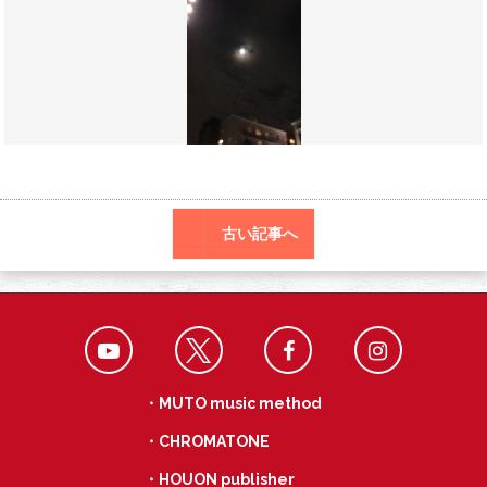
o
a
k
古い記事へ
・MUTO music method
・CHROMATONE
・HOUON publisher