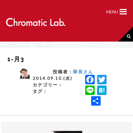
S
k
MENU
i
p
t
o
c
o
n
1-月3
t
e
n
投稿者：
隊長さん
F
T
t
2014.09.10.(水)
カテゴリー：
a
w
Li
H
タグ：
c
it
n
a
共
e
t
e
t
有
b
e
e
o
r
n