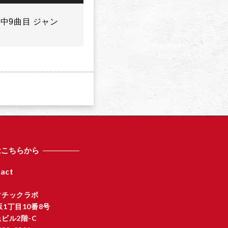
ュ
ー
曲中9曲目 ジャン
ム
調
節
に
は
上
下
矢
印
キ
ー
を
はこちらから
使
っ
act
て
く
マチックラボ
だ
1丁目10番8号
さ
ビル2階-C
い