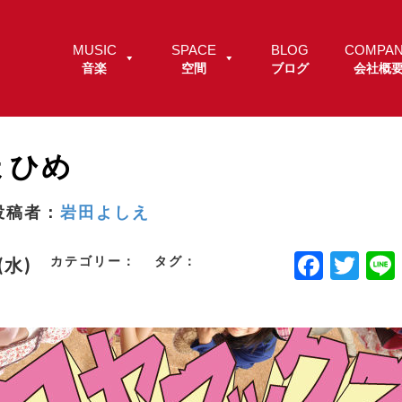
MUSIC
SPACE
BLOG
COMPA
音楽
空間
ブログ
会社概
ょひめ
投稿者：
岩田よしえ
F
T
カテゴリー：
タグ：
.(水)
a
w
c
it
e
t
b
e