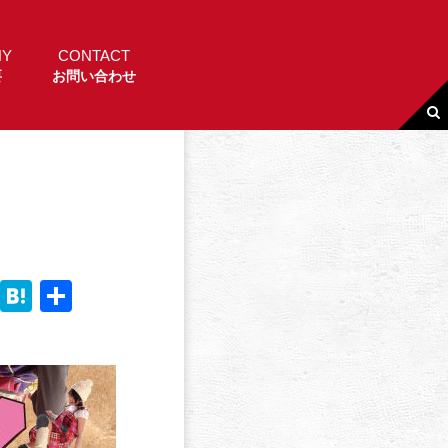
NY
CONTACT
要
お問い合わせ
Li
H
共
n
a
有
e
t
e
n