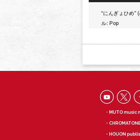
プ
レ
“にんぎょひめ” 
ー
ル: Pop
ヤ
ー
・MUTO music 
・CHROMATON
・HOUON publis