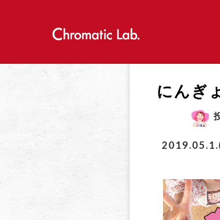
S
k
i
p
t
o
c
o
にんぎ
n
t
e
n
t
2019.05.1