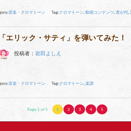
gory:
音楽・クロマトーン
Tag:
クロマトーン
,
動画コンテンツ
,
君が代
,
「エリック・サティ」を弾いてみた！
投稿者：
岩田よしえ
gory:
音楽・クロマトーン
Tag:
クロマトーン
,
楽譜
Page 1 of 5
1
2
3
4
5