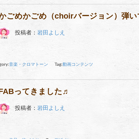
かごめかごめ（choirバージョン）弾
投稿者：
岩田よしえ
gory:
音楽・クロマトーン
Tag:
動画コンテンツ
FABってきました♬
投稿者：
岩田よしえ