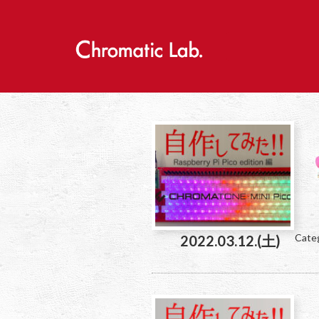
S
k
i
p
t
o
c
o
n
t
e
n
t
Cate
2022.03.12.(土)