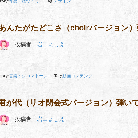
gory:
作品・物づくり
Tag:
デザイン
あんたがたどこさ（choirバージョン
投稿者：
岩田よしえ
gory:
音楽・クロマトーン
Tag:
動画コンテンツ
君が代（リオ閉会式バージョン）弾い
投稿者：
岩田よしえ