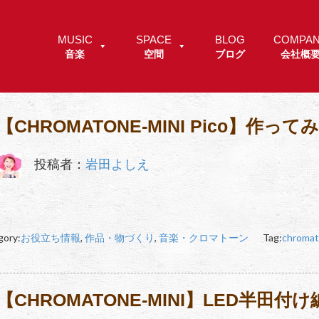
MUSIC
SPACE
BLOG
COMPA
音楽
空間
ブログ
会社概
【CHROMATONE-MINI Pico】作って
投稿者：
岩田よしえ
gory:
お役立ち情報
,
作品・物づくり
,
音楽・クロマトーン
Tag:
chromat
【CHROMATONE-MINI】LED半田付け