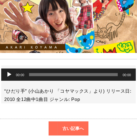
o
a
k
音
00:00
00:00
声
プ
レ
“ひだり手” (小山あかり 「コヤマックス」より) リリース日:
ー
2010 全12曲中1曲目 ジャンル: Pop
ヤ
ー
古い記事へ