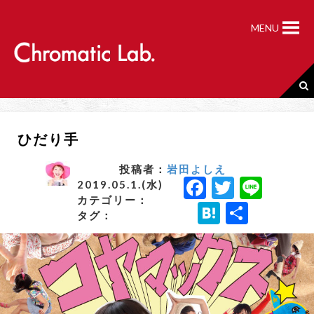
S
k
MENU
i
p
t
o
c
o
n
ひだり手
t
e
n
投稿者：
岩田よしえ
F
T
Li
t
2019.05.1.(水)
カテゴリー：
a
w
n
H
共
タグ：
c
it
e
a
有
e
t
t
b
e
e
o
r
n