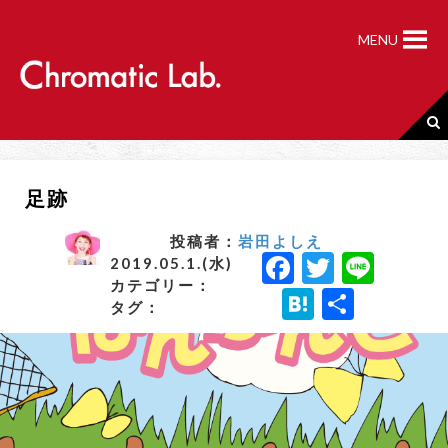
S
k
MENU
i
p
t
o
c
o
n
足跡
t
e
n
投稿者：
岩田よしえ
F
T
Li
t
2019.05.1.(水)
カテゴリー：
a
w
n
H
共
タグ：
c
it
e
a
有
e
t
t
b
e
e
o
r
n