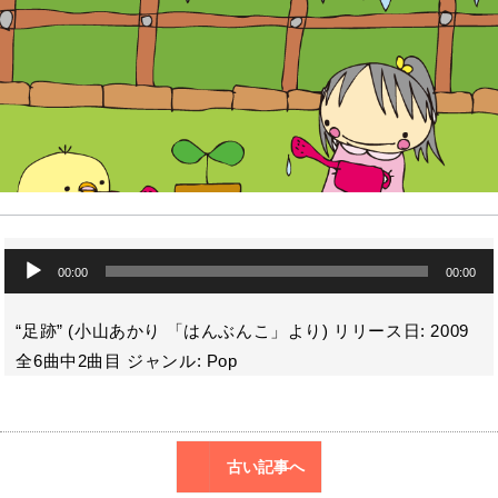
o
a
k
音
00:00
00:00
声
プ
レ
“足跡” (小山あかり 「はんぶんこ」より) リリース日: 2009
ー
全6曲中2曲目 ジャンル: Pop
ヤ
ー
古い記事へ