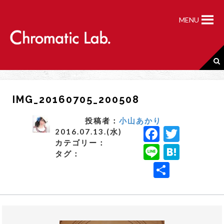
S
k
MENU
i
p
t
o
c
o
n
IMG_20160705_200508
t
e
n
投稿者：
小山あかり
F
T
t
2016.07.13.(水)
カテゴリー：
a
w
Li
H
タグ：
c
it
n
a
共
e
t
e
t
有
b
e
e
o
r
n