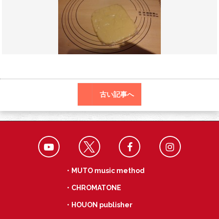
o
a
k
古い記事へ
・MUTO music method
・CHROMATONE
・HOUON publisher