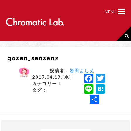
S
k
MENU
i
p
t
o
c
o
n
gosen_sansen2
t
e
n
投稿者：
岩田よしえ
F
T
t
2017.04.19.(水)
カテゴリー：
a
w
Li
H
タグ：
c
it
n
a
共
e
t
e
t
有
b
e
e
o
r
n