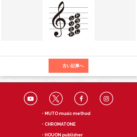
o
a
k
古い記事へ
・MUTO music method
・CHROMATONE
・HOUON publisher