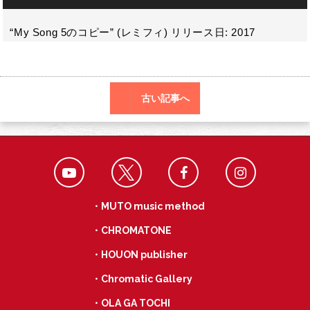
o
声
a
プ
k
レ
“My Song 5のコピー” (レミフィ) リリース日: 2017
ー
ヤ
ー
古い記事へ
・MUTO music method
・CHROMATONE
・HOUON publisher
・Chromatic Gallery
・OLA GA TOCHI