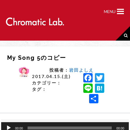
S
k
MENU
i
p
t
o
c
o
n
My Song 5のコピー
t
e
n
投稿者：
岩田よしえ
F
T
t
2017.04.15.(土)
カテゴリー：
a
w
Li
H
タグ：
c
it
n
a
共
e
t
e
t
有
b
e
e
o
r
n
音
00:00
00:00