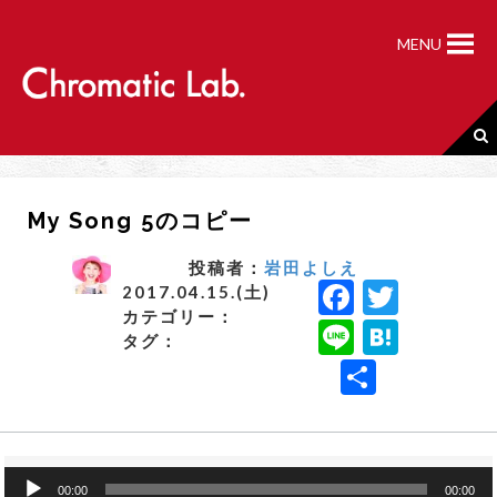
S
k
MENU
i
p
t
o
c
o
n
My Song 5のコピー
t
e
n
投稿者：
岩田よしえ
F
T
t
2017.04.15.(土)
カテゴリー：
a
w
Li
H
タグ：
c
it
n
a
共
e
t
e
t
有
b
e
e
o
r
n
音
00:00
00:00