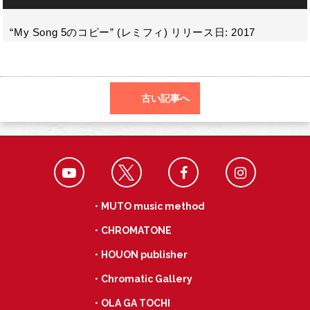
o
声
a
プ
k
レ
“My Song 5のコピー” (レミフィ) リリース日: 2017
ー
ヤ
ー
古い記事へ
・MUTO music method
・CHROMATONE
・HOUON publisher
・Chromatic Gallery
・OLA GA TOCHI