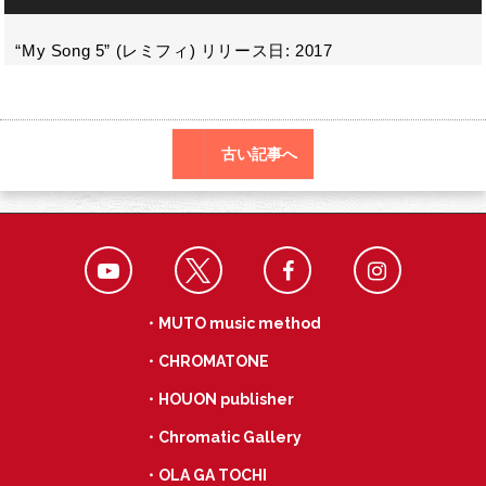
o
声
a
プ
k
レ
“My Song 5” (レミフィ) リリース日: 2017
ー
ヤ
ー
古い記事へ
・MUTO music method
・CHROMATONE
・HOUON publisher
・Chromatic Gallery
・OLA GA TOCHI