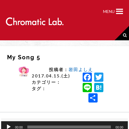
S
k
MENU
i
p
t
o
c
o
n
My Song 5
t
e
n
投稿者：
岩田よしえ
F
T
t
2017.04.15.(土)
カテゴリー：
a
w
Li
H
タグ：
c
it
n
a
共
e
t
e
t
有
b
e
e
o
r
n
音
00:00
00:00