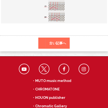
o
a
k
古い記事へ
・MUTO music method
・CHROMATONE
・HOUON publisher
・Chromatic Gallery