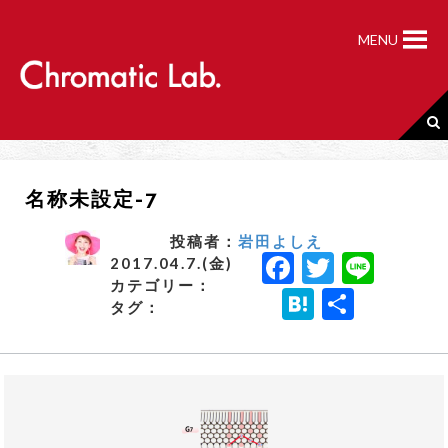
S
k
MENU
i
p
t
o
c
o
n
名称未設定-7
t
e
n
投稿者：
岩田よしえ
F
T
Li
t
2017.04.7.(金)
カテゴリー：
a
w
n
H
共
タグ：
c
it
e
a
有
e
t
t
b
e
e
o
r
n