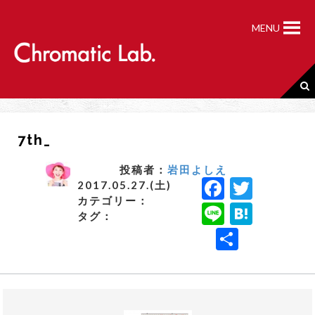
S
k
MENU
i
p
t
o
c
o
n
7th_
t
e
n
投稿者：
岩田よしえ
F
T
t
2017.05.27.(土)
カテゴリー：
a
w
Li
H
タグ：
c
it
n
a
共
e
t
e
t
有
b
e
e
o
r
n