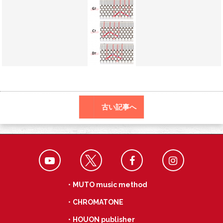
o
a
k
古い記事へ
・MUTO music method
・CHROMATONE
・HOUON publisher