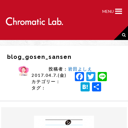
S
k
MENU
i
p
t
o
c
o
n
blog_gosen_sansen
t
e
n
投稿者：
岩田よしえ
F
T
Li
t
2017.04.7.(金)
カテゴリー：
a
w
n
H
共
タグ：
c
it
e
a
有
e
t
t
b
e
e
o
r
n