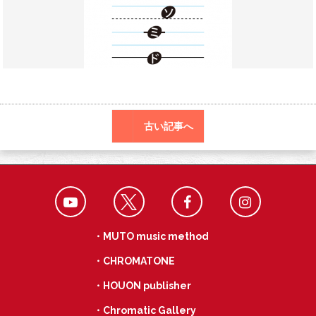
o
a
k
古い記事へ
・MUTO music method
・CHROMATONE
・HOUON publisher
・Chromatic Gallery