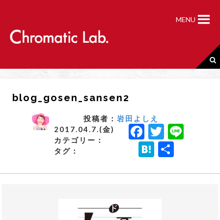
S
k
MENU
i
p
t
o
c
o
n
blog_gosen_sansen2
t
e
n
投稿者：
岩田よしえ
F
T
Li
t
2017.04.7.(金)
カテゴリー：
a
w
n
H
共
タグ：
c
it
e
a
有
e
t
t
b
e
e
o
r
n