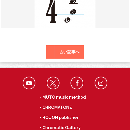
o
a
k
古い記事へ
・MUTO music method
・CHROMATONE
・HOUON publisher
・Chromatic Gallery