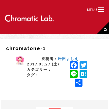
S
k
MENU
i
p
t
o
c
o
n
chromatone-1
t
e
n
投稿者：
岩田よしえ
F
T
t
2017.05.27.(土)
カテゴリー：
a
w
Li
H
タグ：
c
it
n
a
共
e
t
e
t
有
b
e
e
o
r
n