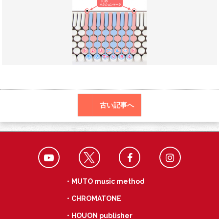
o
a
k
古い記事へ
・MUTO music method
・CHROMATONE
・HOUON publisher