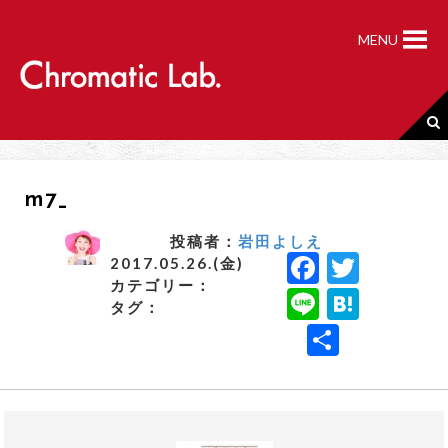
S
k
MENU
i
p
t
o
c
o
n
m7_
t
e
n
投稿者：
岩田よしえ
F
T
t
2017.05.26.(金)
カテゴリー：
a
w
Li
H
タグ：
c
it
n
a
共
e
t
e
t
有
b
e
e
o
r
n