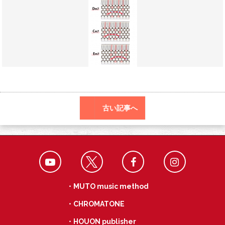
o
a
k
古い記事へ
・MUTO music method
・CHROMATONE
・HOUON publisher