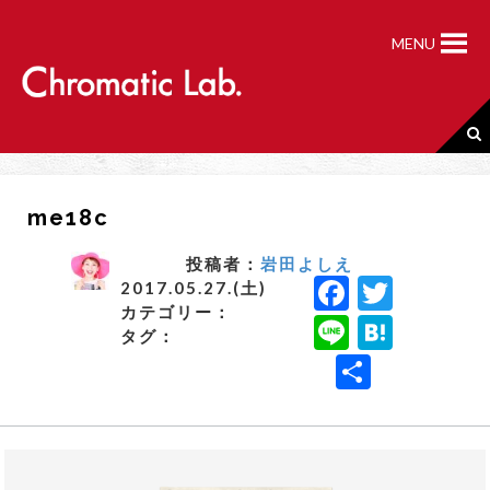
S
k
MENU
i
p
t
o
c
o
n
me18c
t
e
n
投稿者：
岩田よしえ
F
T
t
2017.05.27.(土)
カテゴリー：
a
w
Li
H
タグ：
c
it
n
a
共
e
t
e
t
有
b
e
e
o
r
n