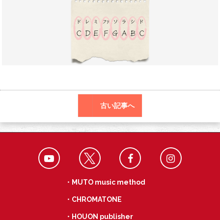
o
a
k
古い記事へ
・MUTO music method
・CHROMATONE
・HOUON publisher