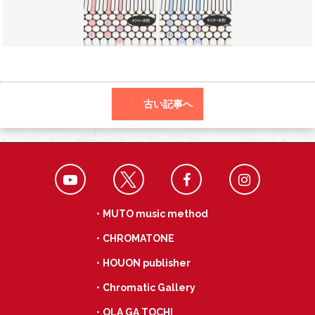
o
a
k
古い記事へ
・MUTO music method
・CHROMATONE
・HOUON publisher
・Chromatic Gallery
・OLA GA TOCHI