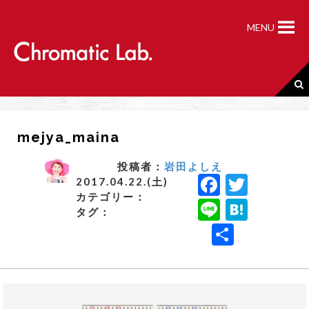
S
k
MENU
i
p
t
o
c
o
n
mejya_maina
t
e
n
投稿者：
岩田よしえ
F
T
t
2017.04.22.(土)
カテゴリー：
a
w
Li
H
タグ：
c
it
n
a
共
e
t
e
t
有
b
e
e
o
r
n