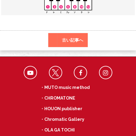
o
a
k
古い記事へ
・MUTO music method
・CHROMATONE
・HOUON publisher
・Chromatic Gallery
・OLA GA TOCHI