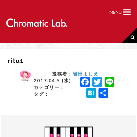
S
k
MENU
i
p
t
o
c
o
n
ritu1
t
e
n
投稿者：
岩田よしえ
F
T
Li
t
2017.04.5.(水)
カテゴリー：
a
w
n
H
共
タグ：
c
it
e
a
有
e
t
t
b
e
e
o
r
n