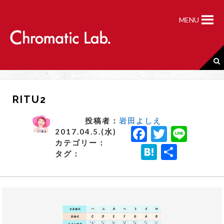
S
k
MENU
i
p
t
o
c
o
n
RITU2
t
e
n
投稿者：
岩田よしえ
F
T
Li
t
2017.04.5.(水)
カテゴリー：
a
w
n
H
共
タグ：
c
it
e
a
有
e
t
t
b
e
e
o
r
n