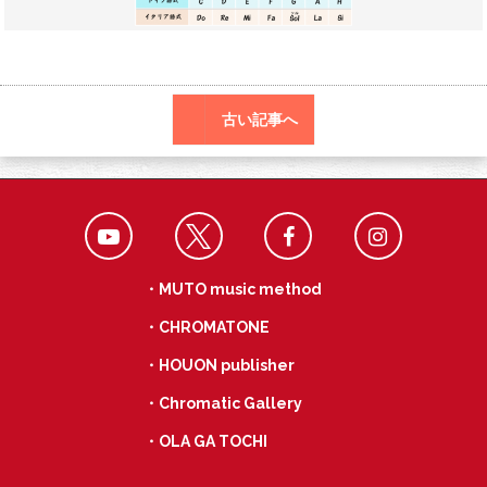
o
a
k
古い記事へ
・MUTO music method
・CHROMATONE
・HOUON publisher
・Chromatic Gallery
・OLA GA TOCHI