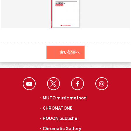
o
a
k
古い記事へ
・MUTO music method
・CHROMATONE
・HOUON publisher
・Chromatic Gallery