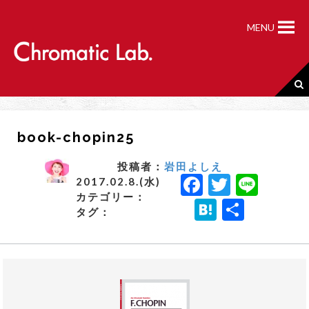
S
k
MENU
i
p
t
o
c
o
n
book-chopin25
t
e
n
投稿者：
岩田よしえ
F
T
Li
t
2017.02.8.(水)
カテゴリー：
a
w
n
H
共
タグ：
c
it
e
a
有
e
t
t
b
e
e
o
r
n