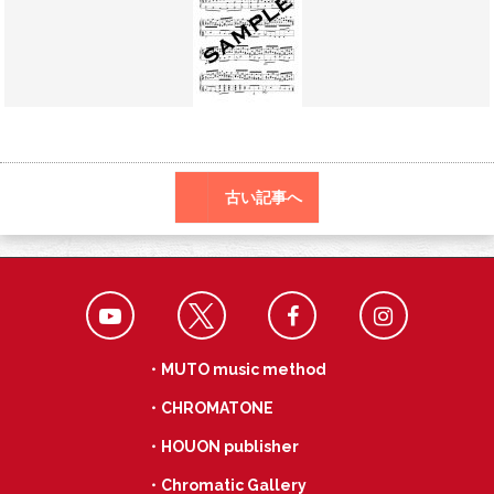
o
a
k
古い記事へ
・MUTO music method
・CHROMATONE
・HOUON publisher
・Chromatic Gallery