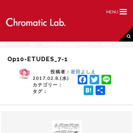
S
k
MENU
i
p
t
o
c
o
n
Op10-ETUDES_7-1
t
e
n
投稿者：
岩田よしえ
F
T
Li
t
2017.02.8.(水)
カテゴリー：
a
w
n
H
共
タグ：
c
it
e
a
有
e
t
t
b
e
e
o
r
n