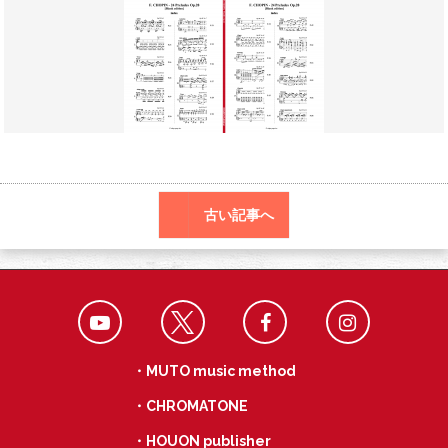
o
a
k
古い記事へ
・MUTO music method
・CHROMATONE
・HOUON publisher