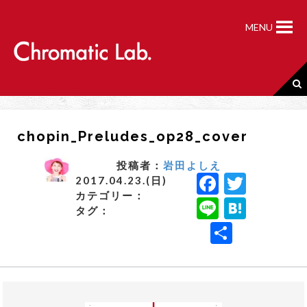
S
k
MENU
i
p
t
o
c
o
n
chopin_Preludes_op28_cover
t
e
n
投稿者：
岩田よしえ
F
T
t
2017.04.23.(日)
カテゴリー：
a
w
Li
H
タグ：
c
it
n
a
共
e
t
e
t
有
b
e
e
o
r
n