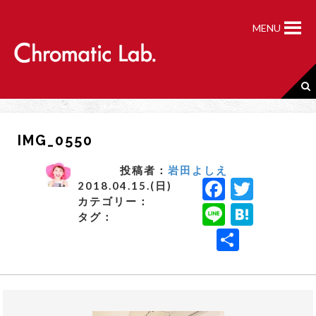
S
k
MENU
i
p
t
o
c
o
n
IMG_0550
t
e
n
投稿者：
岩田よしえ
F
T
t
2018.04.15.(日)
カテゴリー：
a
w
Li
H
タグ：
c
it
n
a
共
e
t
e
t
有
b
e
e
o
r
n