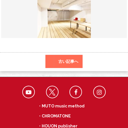
o
a
k
古い記事へ
・MUTO music method
・CHROMATONE
・HOUON publisher