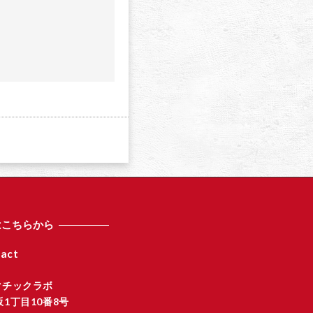
a
はこちらから
act
マチックラボ
1丁目10番8号