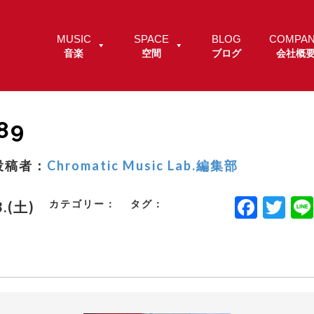
MUSIC
SPACE
BLOG
COMPA
音楽
空間
ブログ
会社概
89
投稿者：
Chromatic Music Lab.編集部
F
T
カテゴリー：
タグ：
3.(土)
a
w
c
it
e
t
b
e