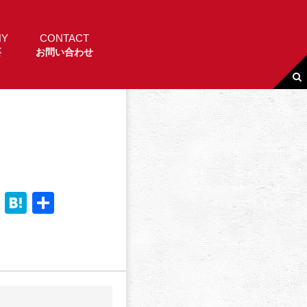
NY
CONTACT
要
お問い合わせ
Li
H
共
n
a
有
e
t
e
n