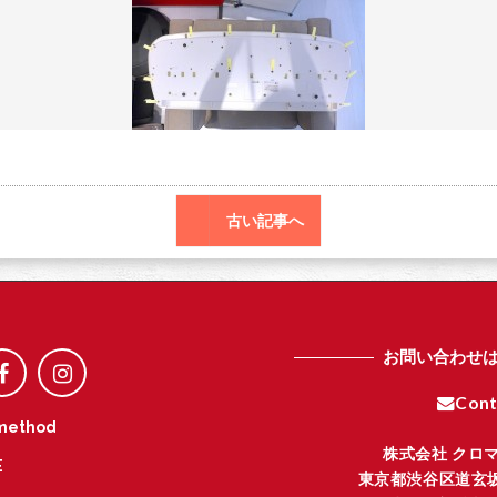
o
r
o
k
古い記事へ
お問い合わせ
Cont
method
株式会社 クロ
E
東京都渋谷区道玄坂