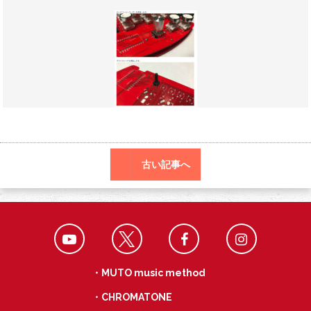
o
r
n
o
a
k
古い記事へ
・MUTO music method
・CHROMATONE