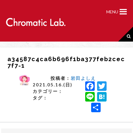
S
k
MENU
i
p
t
o
c
o
n
a34587c4ca6b696f1ba377feb2cec
t
7f7-1
e
n
t
投稿者：
岩田よしえ
F
T
2021.05.16.(日)
カテゴリー：
a
w
Li
H
タグ：
c
it
n
a
共
e
t
e
t
有
b
e
e